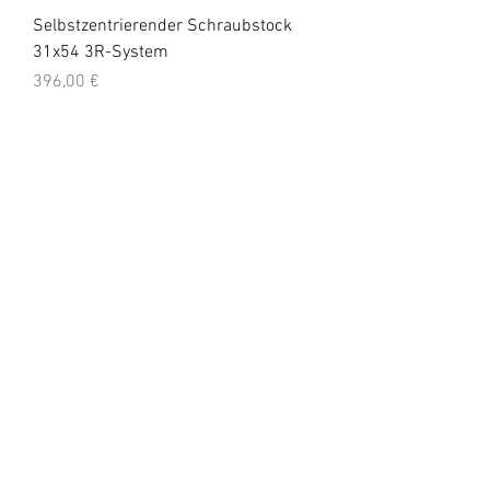
Selbstzentrierender Schraubstock
31x54 3R-System
Preis
396,00 €
exkl. MwSt.
|
zzgl. Versandkosten
Versand & Rückgabe
AGB
Impressum
Datenschutz
© 2023 HALTERMANN SHOP
GmbH