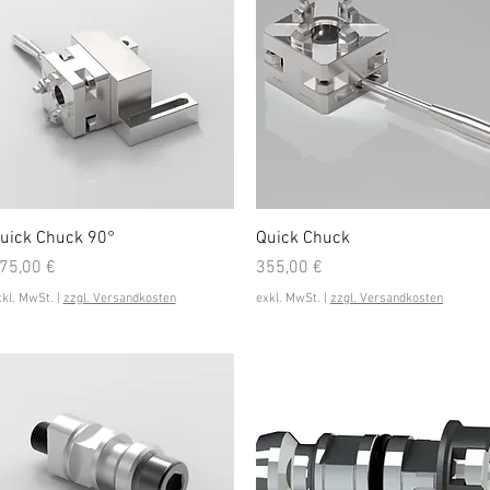
Schnellansicht
Schnellansicht
uick Chuck 90°
Quick Chuck
reis
Preis
75,00 €
355,00 €
xkl. MwSt.
|
zzgl. Versandkosten
exkl. MwSt.
|
zzgl. Versandkosten