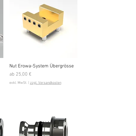
Schnellansicht
Nut Erowa-System Übergrösse
Sale-Preis
ab
25,00 €
exkl. MwSt.
|
zzgl. Versandkosten