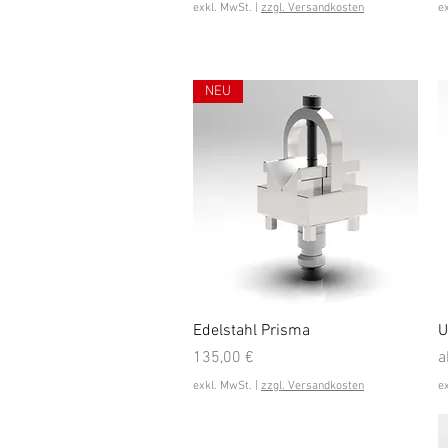
exkl. MwSt.
|
zzgl. Versandkosten
e
NEU
Schnellansicht
Edelstahl Prisma
U
Preis
S
135,00 €
a
exkl. MwSt.
|
zzgl. Versandkosten
e