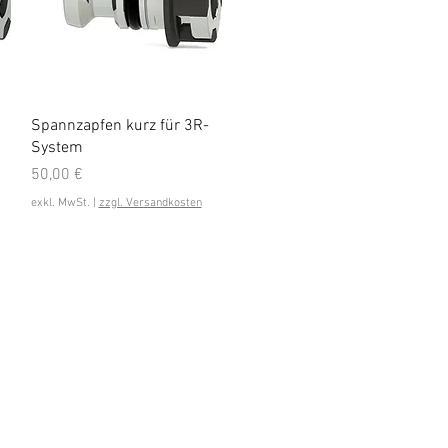
Schnellansicht
Spannzapfen kurz für 3R-
System
Preis
50,00 €
exkl. MwSt.
|
zzgl. Versandkosten