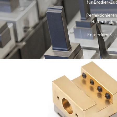
für Erodier-Zub
Perfektioniere
Halter biete
Entdecken Sie 