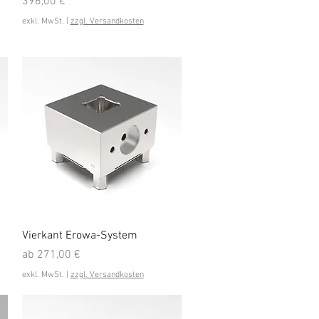
Preis
396,00 €
exkl. MwSt.
|
zzgl. Versandkosten
Schnellansicht
Vierkant Erowa-System
Sale-Preis
ab
271,00 €
exkl. MwSt.
|
zzgl. Versandkosten