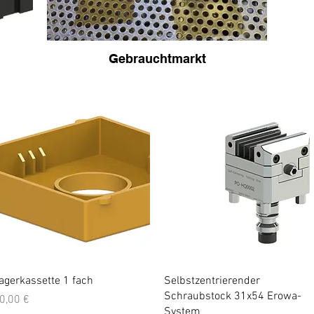
Gebrauchtmarkt
Schnellansicht
Schnellansicht
agerkassette 1 fach
Selbstzentrierender
Schraubstock 31x54 Erowa-
reis
0,00 €
System