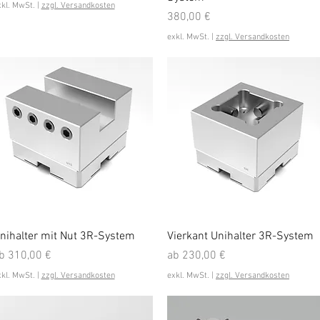
xkl. MwSt.
|
zzgl. Versandkosten
Preis
380,00 €
exkl. MwSt.
|
zzgl. Versandkosten
Schnellansicht
Schnellansicht
nihalter mit Nut 3R-System
Vierkant Unihalter 3R-System
ale-Preis
Sale-Preis
b
310,00 €
ab
230,00 €
xkl. MwSt.
|
zzgl. Versandkosten
exkl. MwSt.
|
zzgl. Versandkosten