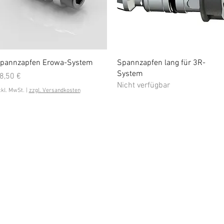
Schnellansicht
Schnellansicht
pannzapfen Erowa-System
Spannzapfen lang für 3R-
System
reis
8,50 €
Nicht verfügbar
xkl. MwSt.
|
zzgl. Versandkosten