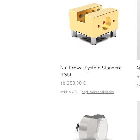
Schnellansicht
Nut Erowa-System Standard
Q
ITS50
P
4
Sale-Preis
ab
350,00 €
e
exkl. MwSt.
|
zzgl. Versandkosten